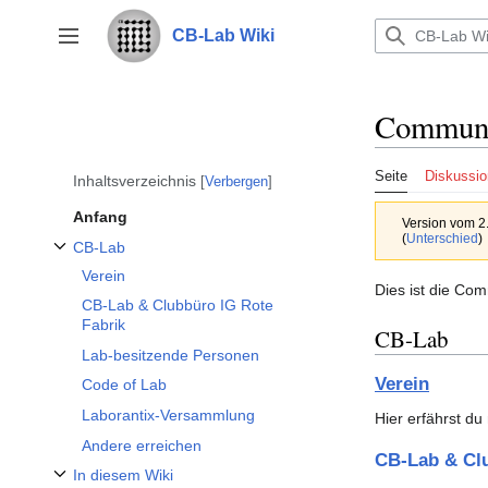
Zum
Inhalt
CB-Lab Wiki
Seitenleiste umschalten
springen
Commun
Seite
Diskussio
Inhaltsverzeichnis
Verbergen
Anfang
Version vom 2
(
Unterschied
)
CB-Lab
Unterabschnitt CB-Lab umschalten
Verein
Dies ist die Com
CB-Lab & Clubbüro IG Rote
Fabrik
CB-Lab
Lab-besitzende Personen
Verein
Code of Lab
Laborantix-Versammlung
Hier erfährst du
Andere erreichen
CB-Lab & Clu
In diesem Wiki