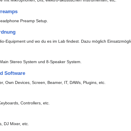
e mit Mikrophonen, DIs, elektro-akustischen Instrumenten, etc.
Preamps
Headphone Preamp Setup.
Ordnung
io-Equipment und wo du es im Lab findest. Dazu möglich Einsatzmöglich
 Main Stereo System und 8-Speaker System.
d Software
, Own Devices, Screen, Beamer, IT, DAWs, Plugins, etc.
Keyboards, Controllers, etc.
, DJ Mixer, etc.