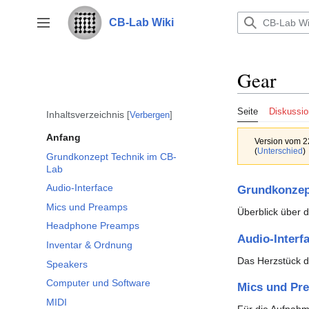
Zum
Inhalt
CB-Lab Wiki
Seitenleiste umschalten
springen
Gear
Seite
Diskussio
Inhaltsverzeichnis
Verbergen
Anfang
Version vom 2
(
Unterschied
)
Grundkonzept Technik im CB-
Lab
Audio-Interface
Grundkonzep
Mics und Preamps
Überblick über d
Headphone Preamps
Audio-Interf
Inventar & Ordnung
Das Herzstück d
Speakers
Computer und Software
Mics und Pr
MIDI