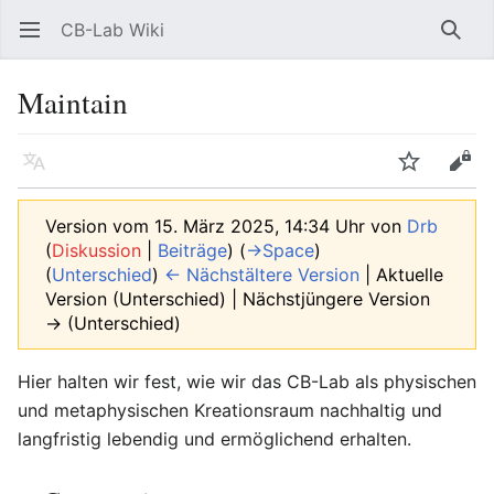
CB-Lab Wiki
Hauptmenü öffnen
Such
Maintain
Sprache
Beobachten
Bearbeiten
Version vom 15. März 2025, 14:34 Uhr von
Drb
(
Diskussion
|
Beiträge
)
(
→‎Space
)
(
Unterschied
)
← Nächstältere Version
| Aktuelle
Version (Unterschied) | Nächstjüngere Version
→ (Unterschied)
Hier halten wir fest, wie wir das CB-Lab als physischen
und metaphysischen Kreationsraum nachhaltig und
langfristig lebendig und ermöglichend erhalten.