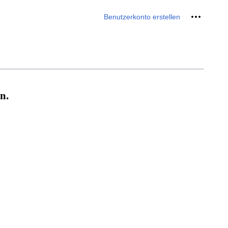
Meine We
Benutzerkonto erstellen
n.