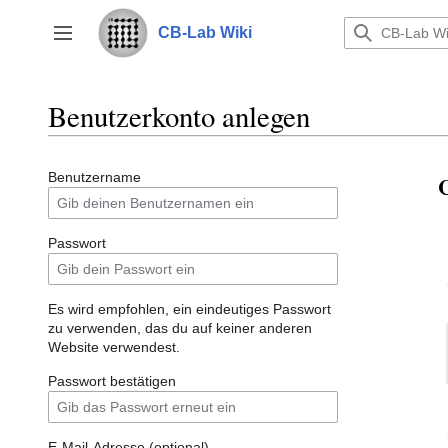
Zum
Inhalt
CB-Lab Wiki
Seitenleiste umschalten
springen
Benutzerkonto anlegen
Benutzername
C
Passwort
Es wird empfohlen, ein eindeutiges Passwort
zu verwenden, das du auf keiner anderen
Website verwendest.
Passwort bestätigen
E-Mail-Adresse (optional)