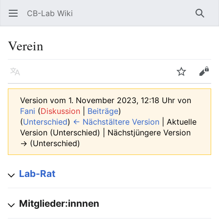
CB-Lab Wiki
Hauptmenü öffnen
Such
Verein
Sprache
Beobachten
Bearbeiten
Version vom 1. November 2023, 12:18 Uhr von
Fani
(
Diskussion
|
Beiträge
)
(
Unterschied
)
← Nächstältere Version
| Aktuelle
Version (Unterschied) | Nächstjüngere Version
→ (Unterschied)
Lab-Rat
Mitglieder:innnen