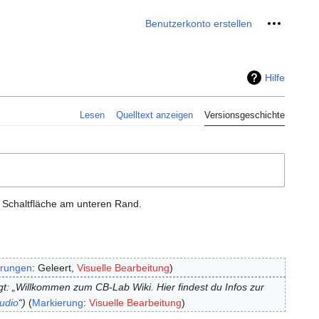
Meine We
Benutzerkonto erstellen
Hilfe
Lesen
Quelltext anzeigen
Versionsgeschichte
e Schaltfläche am unteren Rand.
erungen
:
Geleert
Visuelle Bearbeitung
t: „Willkommen zum CB-Lab Wiki. Hier findest du Infos zur
tudio
“
Markierung
:
Visuelle Bearbeitung