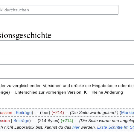
sionsgeschichte
der zu vergleichenden Versionen und drücke die Eingabetaste oder di
rige)
= Unterschied zur vorherigen Version,
K
= Kleine Änderung
kussion
Beiträge
‎
leer
−214
‎
Die Seite wurde geleert.
Marki
ssion
Beiträge
‎
214 Bytes
+214
‎
Die Seite wurde neu angeleg
 nicht Laborantix bist, kannst du das
hier
werden.
Erste Schritte Im S