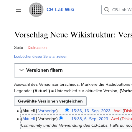
Zum
Inhalt
CB-Lab Wiki
Seitenleiste umschalten
springen
Vorschlag Neue Wikistruktur: Ver
Seite
Diskussion
Logbücher dieser Seite anzeigen
Versionen filtern
Auswahl des Versionsunterschieds: Markiere die Radiobuttons 
Legende:
(Aktuell)
= Unterschied zur aktuellen Version,
(Vorhe
Aktuell
Vorherige
15:36, 16. Sep. 2023
‎
Axel
Dis
16.
September
Aktuell
Vorherige
18:38, 6. Sep. 2023
‎
Axel
Disku
6.
2023
Community und der Verwendung des CB-Labs. Falls du noch
September