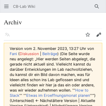
CB-Lab Wiki
Hauptmenü öffnen
Such
Archiv
Sprache
Beobachten
Bearbeiten
Version vom 2. November 2023, 13:27 Uhr von
Fani
(
Diskussion
|
Beiträge
)
(Die Seite wurde
neu angelegt: „Hier werden Seiten abgelegt, die
gerade nicht aktuell sind. Vielleicht kannst du
darüber Entwicklungen im Lab nachvollziehen,
du kannst dir ein Bild davon machen, was für
Ideen alles schon ins Lab geflossen sind und
vielleicht finden wir hier ja das ein oder andere,
was wir wieder aufnehmen wollen. '''
How to
Slack
''' '''
Etwas im Eroeffnungsmonat planen
'''“)
(Unterschied) ← Nächstältere Version | Aktuelle
Version (Unterschied) | Nächstjüngere Version