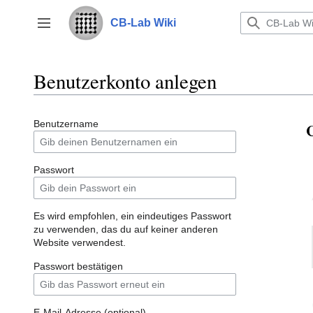
Zum
Inhalt
CB-Lab Wiki
Seitenleiste umschalten
springen
Benutzerkonto anlegen
Benutzername
C
Passwort
Es wird empfohlen, ein eindeutiges Passwort
zu verwenden, das du auf keiner anderen
Website verwendest.
Passwort bestätigen
E-Mail-Adresse (optional)