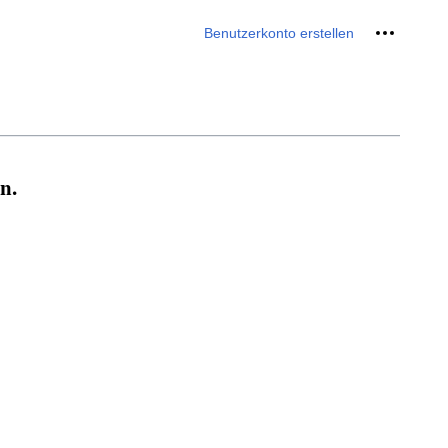
Meine We
Benutzerkonto erstellen
n.