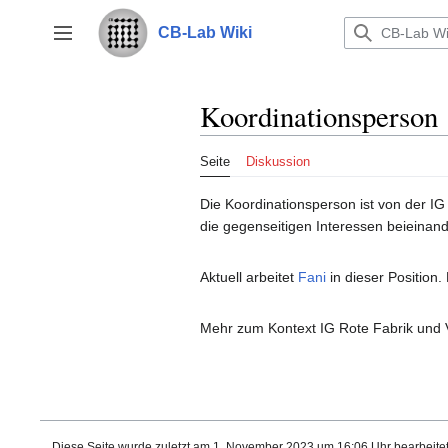
Zum
Inhalt
CB-Lab Wiki
Seitenleiste umschalten
springen
Koordinationsperson
Seite
Diskussion
Die Koordinationsperson ist von der I
die gegenseitigen Interessen beieinan
Aktuell arbeitet
Fani
in dieser Position.
Mehr zum Kontext IG Rote Fabrik und 
Diese Seite wurde zuletzt am 1. November 2023 um 16:06 Uhr bearbeitet